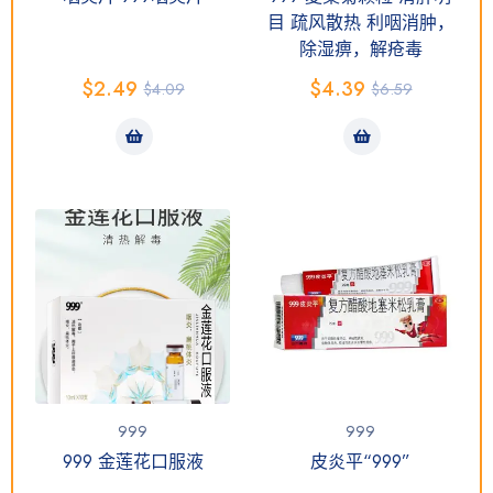
目 疏风散热 利咽消肿，
除湿痹，解疮毒
$
2.49
$
4.39
$
4.09
$
6.59
999
999
999 金莲花口服液
皮炎平“999”