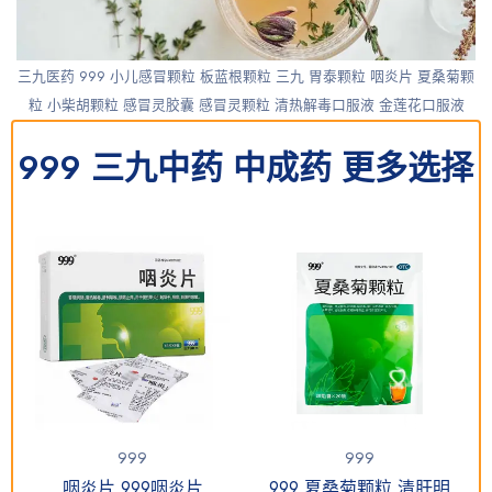
三九医药 999 小儿感冒颗粒 板蓝根颗粒 三九 胃泰颗粒 咽炎片 夏桑菊颗
粒 小柴胡颗粒 感冒灵胶囊 感冒灵颗粒 清热解毒口服液 金莲花口服液
999 三九中药 中成药 更多选择
999
999
咽炎片 999咽炎片
999 夏桑菊颗粒 清肝明