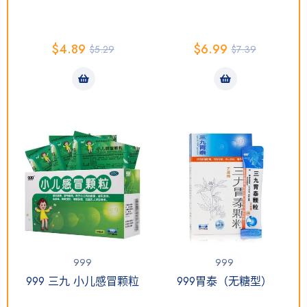
$
4.89
$
6.99
$
5.29
$
7.39
999
999
999 三九 小儿感冒颗粒
999胃泰（无糖型）