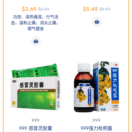
$
3.69
$
5.49
$
6.99
$
8.99
功效：清热燥湿，行气活
血，温和止痛，消炎止痛，
理气健身
999
999
999 感冒灵胶囊
999强力枇杷露