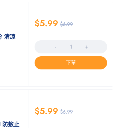
$
5.99
$
6.99
分 清凉
数量
下單
$
5.99
$
6.99
 防蚊止
数量