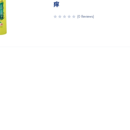
痒
(0 Reviews)