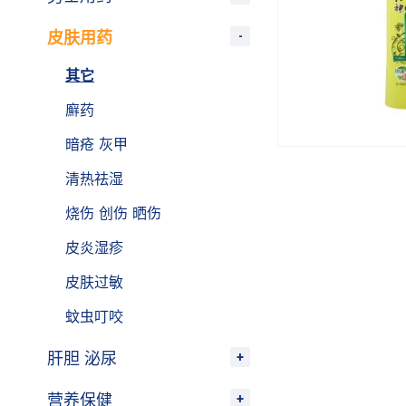
皮肤用药
其它
廯药
暗疮 灰甲
清热祛湿
烧伤 创伤 晒伤
皮炎湿疹
皮肤过敏
蚊虫叮咬
肝胆 泌尿
营养保健