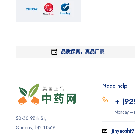
品质保真，真品厂家
Need help
+ (92
Monday – F
50-30 98th St,
Queens, NY 11368
jinyaoshi