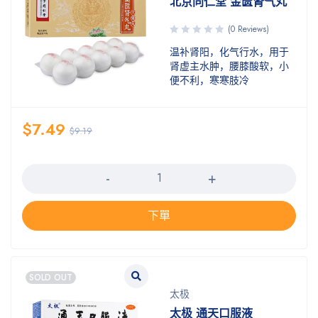
北京同仁堂 金匮肾气丸
(0 Reviews)
温补肾阳，化气行水，用于
肾虚主水肿，腰膝酸软，小
便不利，寒寒肢冷
$
7.49
$
9.19
数量
下單
SOLD OUT
太极
太极 通天口服液