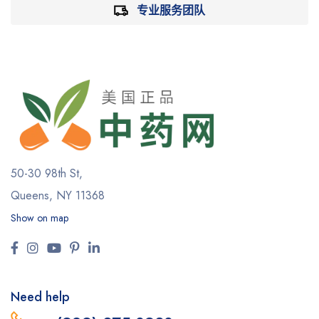
专业服务团队
50-30 98th St,
Queens, NY 11368
Show on map
Need help