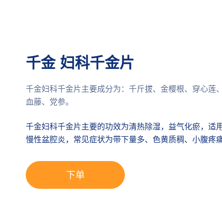
千金 妇科千金片
千金妇科千金片主要成分为：千斤拔、金樱根、穿心莲
血藤、党参。
千金妇科千金片主要的功效为清热除湿，益气化瘀，适
慢性盆腔炎，常见症状为带下量多、色黄质稠、小腹疼
下单