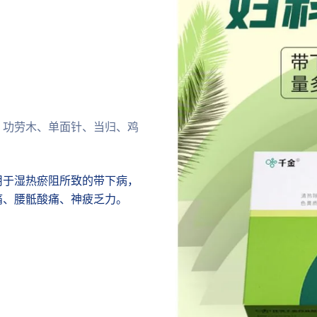
、功劳木、单面针、当归、鸡
用于湿热瘀阻所致的带下病，
痛、腰骶酸痛、神疲乏力。