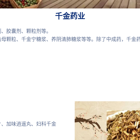
千金药业
剂、胶囊剂、颗粒剂等。
益母颗粒、千金宁糖浆、养阴清肺糖浆等等。除了中成药，千金
片、加味逍遥丸、妇科千金