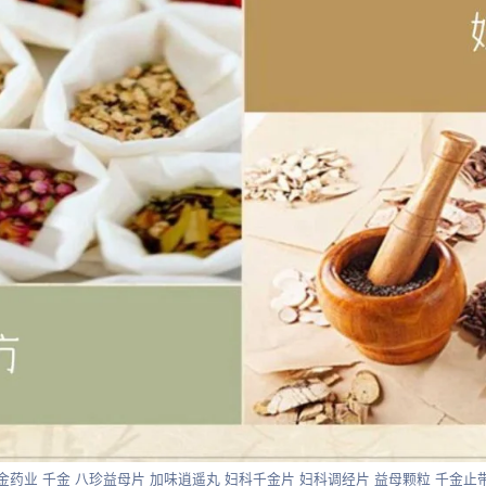
金药业 千金 八珍益母片 加味逍遥丸 妇科千金片 妇科调经片 益母颗粒 千金止