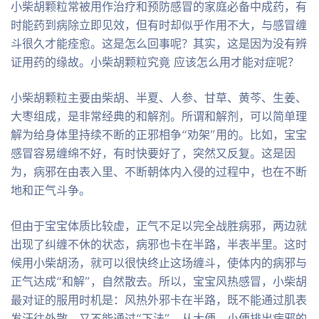
小柴胡颗粒常被用作治疗和预防感冒的家庭必备中成药，有
时能药到病除立即见效，但有时却似乎作用不大，与感冒缠
斗很久才能痊愈。这是怎么回事呢？其实，这是因为没有辨
证用药的缘故。小柴胡颗粒究竟 应该怎么用才能对症呢？
小柴胡颗粒主要由柴胡、半夏、人参、甘草、黄芩、生姜、
大枣组成，是非常经典的和解剂。所谓和解剂，可以简单理
解为给身体里持续不断的正邪相争“劝架”用的。比如，宝宝
感冒容易缠绵不好，有时快要好了，突然又反复。这是因
为，病邪在由表入里、不断朝体内入侵的过程中，也在不断
地和正气斗争。
但由于宝宝体质比较虚，正气不足以完全战胜病邪，两边就
出现了纠缠不休的状态，病邪也卡在半路，半表半里。这时
候用小柴胡汤，就可以很快终止这场缠斗，使体内的病邪与
正气达成“和解”，自然散去。所以，宝宝风热感冒，小柴胡
最对证的服用时机是：风热外邪卡在半路，既不能通过肌表
发汗往外散，又不能通过“下法”，从大便、小便排出病邪的