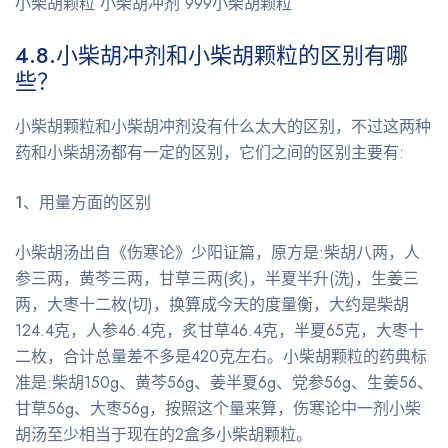
小柴胡颗粒 小柴胡冲剂 999小柴胡颗粒
4.8.
小柴胡冲剂和小柴胡颗粒的区别有哪
些？
小柴胡颗粒和小柴胡冲剂没有什么太大的区别，不过这两种
药和小柴胡汤都有一定的区别，它们之间的区别主要有:
1、用量方面的区别
小柴胡汤出自《伤寒论》少阳证篇，原方是:柴胡八两，人
参三两，黄芩三两，甘草三两(炙)，半夏半升(洗)，生姜三
两，大枣十二枚(切)，换算成今天的度量衡，大约是柴胡
124.4克，人参46.4克，炙甘草46.4克，半夏65克，大枣十
二枚，合计总量差不多是420克左右。小柴胡颗粒的药典标
准是:柴胡150g、黄芩56g、姜半夏6g、党参56g、生姜56、
甘草56g、大枣56g，按照这个量来算，伤寒论中一剂小柴
胡汤至少相当于现在的2盒多小柴胡颗粒。