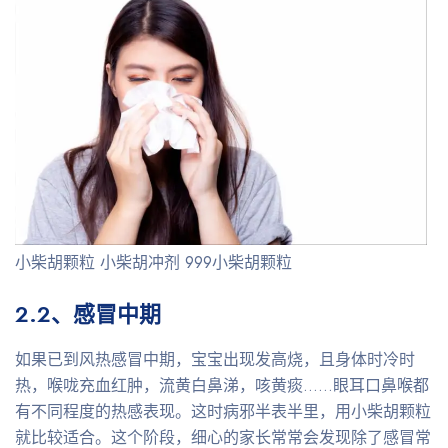
小柴胡颗粒 小柴胡冲剂 999小柴胡颗粒
2.2、感冒中期
如果已到风热感冒中期，宝宝出现发高烧，且身体时冷时
热，喉咙充血红肿，流黄白鼻涕，咳黄痰……眼耳口鼻喉都
有不同程度的热感表现。这时病邪半表半里，用小柴胡颗粒
就比较适合。这个阶段，细心的家长常常会发现除了感冒常