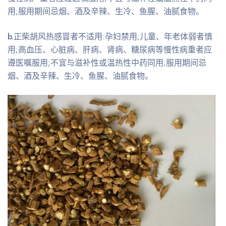
用;服用期间忌烟、酒及辛辣、生冷、鱼腥、油腻食物。
b.
正柴胡风热感冒者不适用:孕妇禁用;儿童、年老体弱者慎
用;高血压、心脏病、肝病、肾病、糖尿病等慢性病重者应
遵医嘱服用;不宜与滋补性或温热性中药同用;服用期间忌
烟、酒及辛辣、生冷、鱼腥、油腻食物。