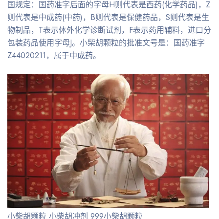
国规定：国药准字后面的字母H则代表是西药(化学药品)，Z
则代表是中成药(中药)，B则代表是保健药品，S则代表是生
物制品，T表示体外化学诊断试剂，F表示药用辅料，进口分
包装药品使用字母J。小柴胡颗粒的批准文号是：国药准字
Z44020211，属于中成药。
小柴胡颗粒 小柴胡冲剂 999小柴胡颗粒