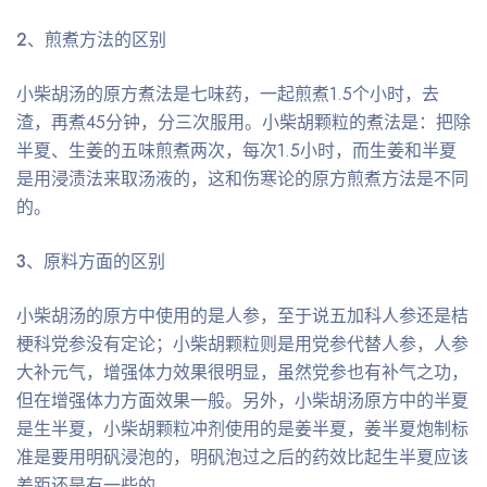
2
、煎煮方法的区别
小柴胡汤的原方煮法是七味药，一起煎煮1.5个小时，去
渣，再煮45分钟，分三次服用。小柴胡颗粒的煮法是：把除
半夏、生姜的五味煎煮两次，每次1.5小时，而生姜和半夏
是用浸渍法来取汤液的，这和伤寒论的原方煎煮方法是不同
的。
3
、原料方面的区别
小柴胡汤的原方中使用的是人参，至于说五加科人参还是桔
梗科党参没有定论；小柴胡颗粒则是用党参代替人参，人参
大补元气，增强体力效果很明显，虽然党参也有补气之功，
但在增强体力方面效果一般。另外，小柴胡汤原方中的半夏
是生半夏，小柴胡颗粒冲剂使用的是姜半夏，姜半夏炮制标
准是要用明矾浸泡的，明矾泡过之后的药效比起生半夏应该
差距还是有一些的。