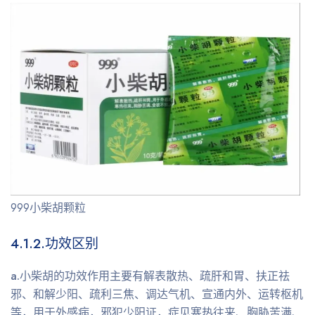
999小柴胡颗粒
4.1.2.
功效区别
a.
小柴胡的功效作用主要有解表散热、疏肝和胃、扶正祛
邪、和解少阳、疏利三焦、调达气机、宣通内外、运转枢机
等，用于外感病，邪犯少阳证，症见寒热往来、胸胁苦满、