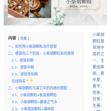
小柴胡
内容
隐藏
颗粒是
一、如何用小柴胡颗粒治疗感冒
常用中
二、感冒的三个阶段：小柴胡颗粒如何使用
成药之
一，主
2.1、感冒初期
要由柴
2.2、感冒中期
胡、姜
2.3、感冒恶化期
半夏、
在线购买
黄芩、
三、小柴胡颗粒与其它中药的绝妙搭配
党参、
3.1、小柴胡颗粒+板蓝根颗粒
甘草、
3.2、小柴胡颗粒+藿香正气水
生姜、
3.3、小柴胡加颗粒+蒲地蓝