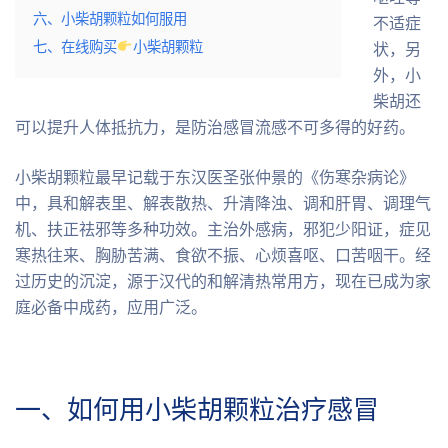
六、小柴胡颗粒如何服用
不适症
七、在线购买
小柴胡颗粒
状，另
外，小
柴胡还
可以提升人体抵抗力，是防治感冒流感不可多得的好药。
小柴胡颗粒最早记载于东汉医圣张仲景的《伤寒杂病论》
中，具和解表里、解表散热、升清降浊、调和肝胃、调理气
机、扶正祛邪等多种功效。主治外感病，邪犯少阳证，症见
寒热往来、胸胁苦满、食欲不振、心烦喜呕、口苦咽干。经
过历史的沉淀，源于汉代的和解清热常用方，现在已成为家
庭必备中成药，应用广泛。
一、如何用小柴胡颗粒治疗感冒