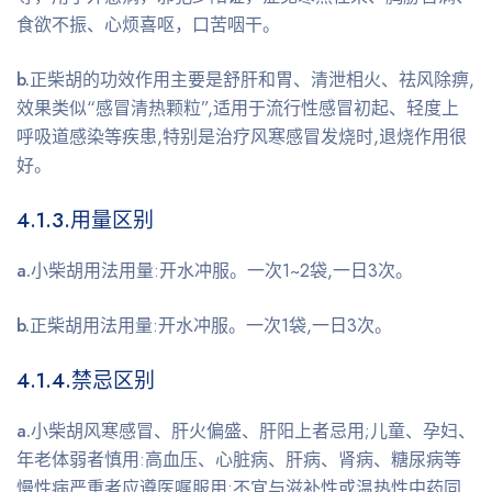
食欲不振、心烦喜呕，口苦咽干。
b.
正柴胡的功效作用主要是舒肝和胃、清泄相火、祛风除痹,
效果类似“感冒清热颗粒”,适用于流行性感冒初起、轻度上
呼吸道感染等疾患,特别是治疗风寒感冒发烧时,退烧作用很
好。
4.1.3.
用量区别
a.
小柴胡用法用量:开水冲服。一次1~2袋,一日3次。
b.
正柴胡用法用量:开水冲服。一次1袋,一日3次。
4.1.4.
禁忌区别
a.
小柴胡风寒感冒、肝火偏盛、肝阳上者忌用;儿童、孕妇、
年老体弱者慎用:高血压、心脏病、肝病、肾病、糖尿病等
慢性病严重者应遵医嘱服用;不宜与滋补性或温热性中药同