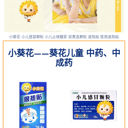
小葵花 小儿感冒颗粒 小儿止咳糖浆 双黄连颗粒 退热贴 医用退热贴
小葵花——葵花儿童 中药、中
成药