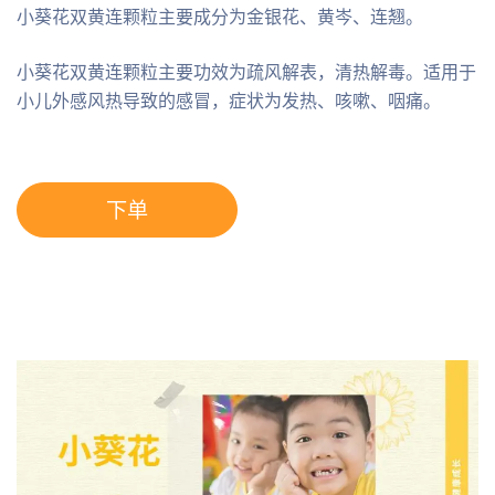
小葵花双黄连颗粒主要成分为金银花、黄岑、连翘。
小葵花双黄连颗粒主要功效为疏风解表，清热解毒。适用于
小儿外感风热导致的感冒，症状为发热、咳嗽、咽痛。
下单