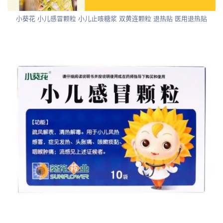
小葵花 小儿感冒颗粒 小儿止咳糖浆 双黄连颗粒 退热贴 医用退热贴