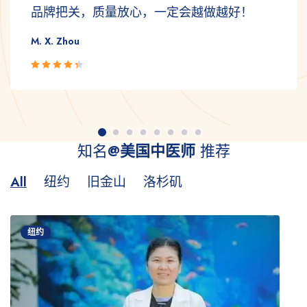
便。
Anne Wong
Rated 4.5
out of 5
知名
@美国中医师
推荐
All
纽约
旧金山
洛杉矶
纽约