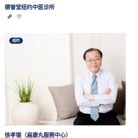
德誉堂纽约中医诊所
纽约
徐孝锡（扁康丸服務中心）