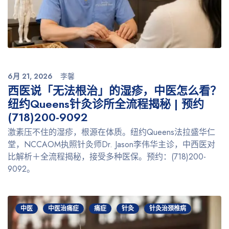
6月 21, 2026
李馨
西医说「无法根治」的湿疹，中医怎么看？
纽约Queens针灸诊所全流程揭秘 | 预约
(718)200-9092
激素压不住的湿疹，根源在体质。纽约Queens法拉盛华仁
堂，NCCAOM执照针灸师Dr. Jason李伟华主诊，中西医对
比解析＋全流程揭秘，接受多种医保。预约：(718)200-
9092。
中医
中医治痛症
痛症
针灸
针灸治颈椎病