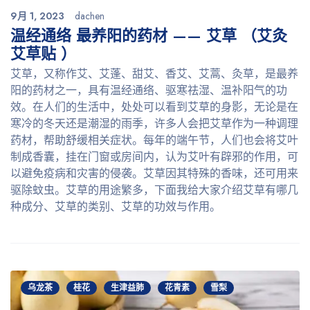
9月 1, 2023
dachen
温经通络 最养阳的药材 —— 艾草 （艾灸
艾草贴 ）
艾草，又称作艾、艾蓬、甜艾、香艾、艾蒿、灸草，是最养
阳的药材之一，具有温经通络、驱寒祛湿、温补阳气的功
效。在人们的生活中，处处可以看到艾草的身影，无论是在
寒冷的冬天还是潮湿的雨季，许多人会把艾草作为一种调理
药材，帮助舒缓相关症状。每年的端午节，人们也会将艾叶
制成香囊，挂在门窗或房间内，认为艾叶有辟邪的作用，可
以避免疫病和灾害的侵袭。艾草因其特殊的香味，还可用来
驱除蚊虫。艾草的用途繁多，下面我给大家介绍艾草有哪几
种成分、艾草的类别、艾草的功效与作用。
乌龙茶
桂花
生津益肺
花青素
雪梨