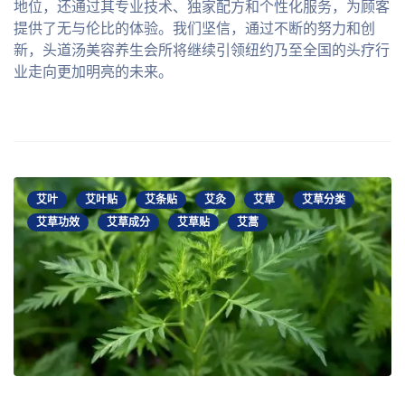
地位，还通过其专业技术、独家配方和个性化服务，为顾客
提供了无与伦比的体验。我们坚信，通过不断的努力和创
新，头道汤美容养生会所将继续引领纽约乃至全国的头疗行
业走向更加明亮的未来。
艾叶
艾叶贴
艾条贴
艾灸
艾草
艾草分类
艾草功效
艾草成分
艾草贴
艾蒿