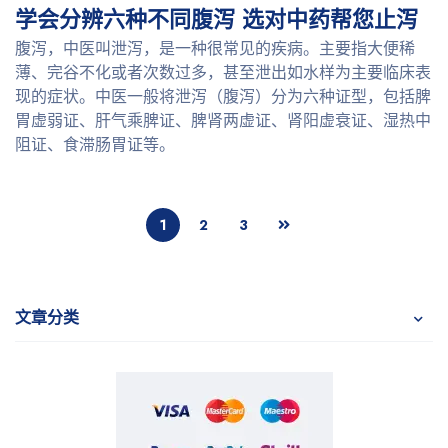
学会分辨六种不同腹泻 选对中药帮您止泻
腹泻，中医叫泄泻，是一种很常见的疾病。主要指大便稀
薄、完谷不化或者次数过多，甚至泄出如水样为主要临床表
现的症状。中医一般将泄泻（腹泻）分为六种证型，包括脾
胃虚弱证、肝气乘脾证、脾肾两虚证、肾阳虚衰证、湿热中
阻证、食滞肠胃证等。
1
2
3
文章分类