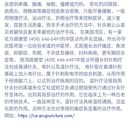
会感到疼痛、酸痛、抽筋、僵硬或灼热。 现在的问题是，
肩周炎、颈椎病等痛症彻底根治很难，只能尽量缓解，一般
用物理疗法、运动疗法、药物治疗等来控制症状，减少复
发，提高生活质量。而非手术治疗的方法中，针灸被公认是
见效最快且复发率最低的治疗手段。 在美国湾区，有一家
名为顺康堂 (408) 646-6491的中医诊所声名显赫。所长孙华
欣医师是一位经验老道的中医师，尤其擅长治疗痛症、焦虑
症、抑郁症、失眠、不孕症及痛经、妇科疾病、更年期综合
症等。 南湾顺康堂 (408) 646-6491中医诊所擅长的针刺疗
法包括普通针灸、电针以及温针疗法。 电针是在普通针刺
基础上加入电针仪，属于针刺和电学的结合刺激，从而作用
于经络腧穴上，以达到治疗疾病的目的。 温针疗法是指用
针灸针的尾端夹住艾柱或短艾条通过燃烧使热力通过针灸针
传至体内。达到其局部治疗的作用。它在临床上为一种古老
的传统技术。一直延伸至今。温针疗法具体温经通络。活血
化瘀的作用。这种方法也对常规的痛症有显著的治疗作用。
网站：
https://ca-acupuncture.com/