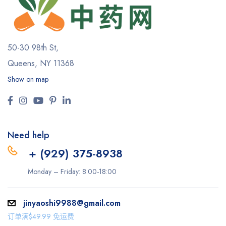
50-30 98th St,
Queens, NY 11368
Show on map
Need help
+ (929) 375-8938
Monday – Friday: 8:00-18:00
jinyaoshi9988@gmail.com
订单满$49.99 免运费