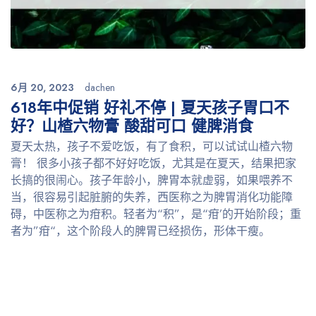
6月 20, 2023
dachen
618年中促销 好礼不停 | 夏天孩子胃口不
好？山楂六物膏 酸甜可口 健脾消食
夏天太热，孩子不爱吃饭，有了食积，可以试试山楂六物
膏！ 很多小孩子都不好好吃饭，尤其是在夏天，结果把家
长搞的很闹心。孩子年龄小，脾胃本就虚弱，如果喂养不
当，很容易引起脏腑的失养，西医称之为脾胃消化功能障
碍，中医称之为疳积。轻者为“积”，是“疳’的开始阶段；重
者为”疳“，这个阶段人的脾胃已经损伤，形体干瘦。