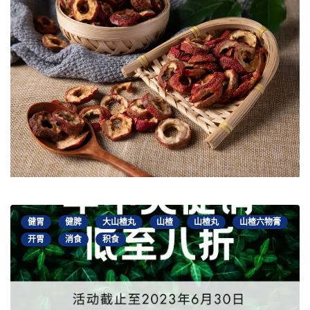
健胃
健脾
大山楂丸
山楂
山楂丸
山楂六物膏
开胃
消食
积食