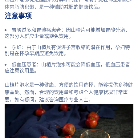
体内脂肪积聚，是一种辅助减肥的健康饮品。
注意事项
胃酸过多和胃溃疡患者
：因山楂片可能增加胃酸分泌，
这部分人群应少量或避免饮用。
孕妇
：由于山楂具有促进子宫收缩的潜在作用，孕妇特
别是在怀孕早期应避免饮用。
低血压患者
：山楂片泡水可能会降低血压，低血压患者
应注意饮用量。
山楂片泡水是一种健康、方便的饮用选择，能够提供多种健
康益处。然而，合理的饮用量和考虑个人健康状况非常重
要，如有疑问，建议咨询医疗专业人士。