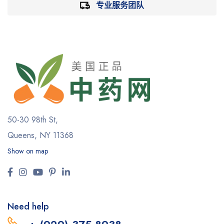
专业服务团队
50-30 98th St,
Queens, NY 11368
Show on map
Need help