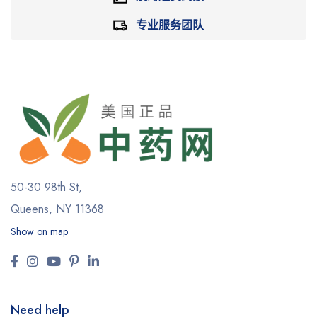
专业服务团队
50-30 98th St,
Queens, NY 11368
Show on map
Need help