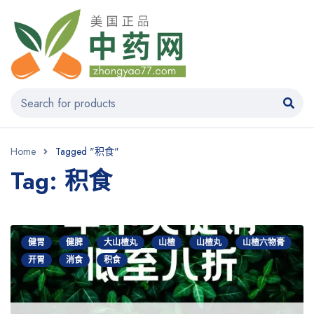
Home
Tagged "积食"
Tag: 积食
健胃
健脾
大山楂丸
山楂
山楂丸
山楂六物膏
开胃
消食
积食