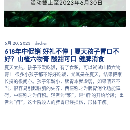
6月 20, 2023
dachen
618年中促销 好礼不停 | 夏天孩子胃口不
好？山楂六物膏 酸甜可口 健脾消食
夏天太热，孩子不爱吃饭，有了食积，可以试试山楂六物
膏！ 很多小孩子都不好好吃饭，尤其是在夏天，结果把家
长搞的很闹心。孩子年龄小，脾胃本就虚弱，如果喂养不
当，很容易引起脏腑的失养，西医称之为脾胃消化功能障
碍，中医称之为疳积。轻者为“积”，是“疳’的开始阶段；重
者为”疳“，这个阶段人的脾胃已经损伤，形体干瘦。