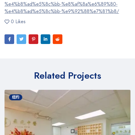
%e4%b8%ad%e5%8c%bb-%e8%af%8a%e6%89%80-
%e4%b8%ad%e5%8c%bb-%e9%92%88%e7%81%b8/
0 Likes
Related Projects
纽约