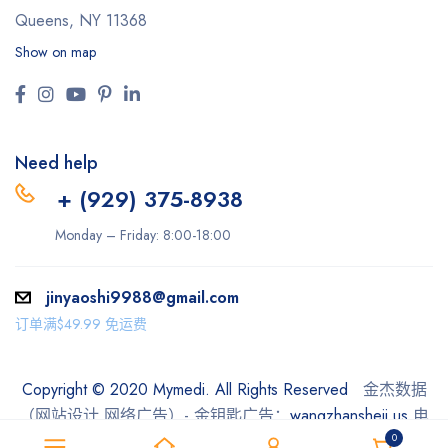
Queens, NY 11368
Show on map
Need help
+ (929) 375-8938
Monday – Friday: 8:00-18:00
jinyaoshi9988@gmail.com
订单满$49.99 免运费
Copyright © 2020 Mymedi. All Rights Reserved
金杰数据
（网站设计 网络广告）- 金钥匙广告：
wangzhansheji.us
电
0
话：415-283-8868 ，929-364-7979