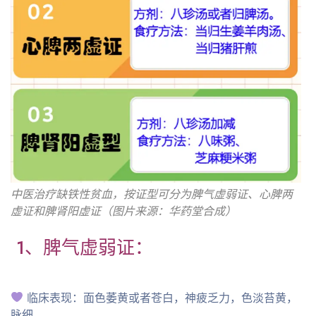
中医治疗缺铁性贫血，按证型可分为脾气虚弱证、心脾两
虚证和脾肾阳虚证（图片来源：华药堂合成）
1、脾气虚弱证：
临床表现：面色萎黄或者苍白，神疲乏力，色淡苔黄，
脉细。