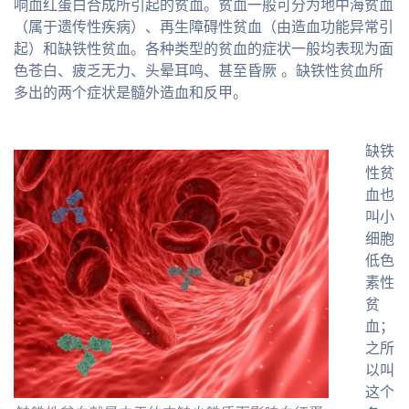
响血红蛋白合成所引起的贫血。贫血一般可分为地中海贫血
（属于遗传性疾病）、再生障碍性贫血（由造血功能异常引
起）和缺铁性贫血。各种类型的贫血的症状一般均表现为面
色苍白、疲乏无力、头晕耳鸣、甚至昏厥 。缺铁性贫血所
多出的两个症状是髓外造血和反甲。
缺铁
性贫
血也
叫小
细胞
低色
素性
贫
血；
之所
以叫
这个