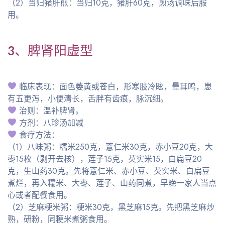
（2）当归猪肝煎：当归10克，猪肝60克，煎汤调味后服
用。
3、脾肾阳虚型
临床表现：面色萎黄或苍白，形寒肢冷眩，晕耳鸣，患
有五更泻，小便清长，舌胖有齿痕，脉沉细。
治则：温补脾肾。
方剂：八珍汤加减
食疗方法：
（1）八味粥：糯米250克，薏仁米30克，赤小豆20克，大
枣15枚（剥开去核），莲子15克，芡实米15，白扁豆20
克，生山药30克。先将薏仁米、赤小豆、芡实米、白扁豆
煮烂，再入糯米、大枣、莲子、山药同煮，早晚一家人当点
心或者配餐食用。
（2）芝麻粳米粥：粳米30克，黑芝麻15克。先把黑芝麻炒
熟，研粉，同粳米煮粥食用。