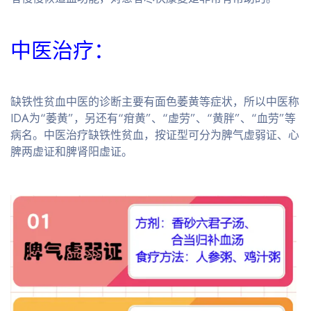
中医治疗：
缺铁性贫血中医的诊断主要有面色萎黄等症状，所以中医称
IDA为“萎黄”，另还有“疳黄”、“虚劳”、“黄胖”、“血劳”等
病名。中医治疗缺铁性贫血，按证型可分为脾气虚弱证、心
脾两虚证和脾肾阳虚证。