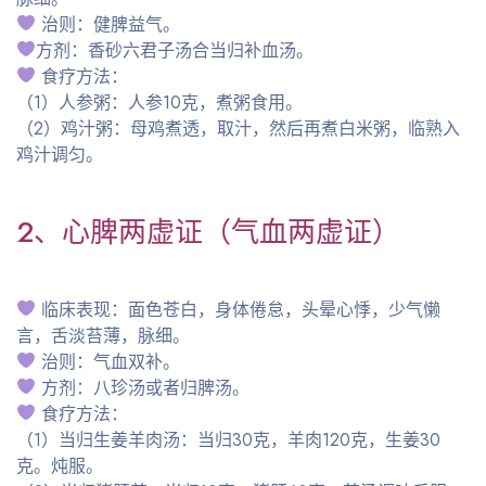
治则：健脾益气。
方剂：香砂六君子汤合当归补血汤。
食疗方法：
（1）人参粥：人参10克，煮粥食用。
（2）鸡汁粥：母鸡煮透，取汁，然后再煮白米粥，临熟入
鸡汁调匀。
2、心脾两虚证（气血两虚证）
临床表现：面色苍白，身体倦怠，头晕心悸，少气懒
言，舌淡苔薄，脉细。
治则：气血双补。
方剂：八珍汤或者归脾汤。
食疗方法：
（1）当归生姜羊肉汤：当归30克，羊肉120克，生姜30
克。炖服。