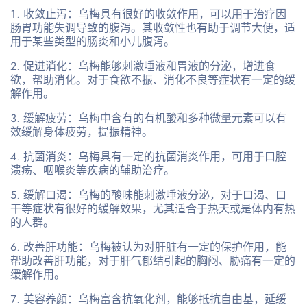
收敛止泻
：乌梅具有很好的收敛作用，可以用于治疗因
肠胃功能失调导致的腹泻。其收敛性也有助于调节大便，适
用于某些类型的肠炎和小儿腹泻。
促进消化
：乌梅能够刺激唾液和胃液的分泌，增进食
欲，帮助消化。对于食欲不振、消化不良等症状有一定的缓
解作用。
缓解疲劳
：乌梅中含有的有机酸和多种微量元素可以有
效缓解身体疲劳，提振精神。
抗菌消炎
：乌梅具有一定的抗菌消炎作用，可用于口腔
溃疡、咽喉炎等疾病的辅助治疗。
缓解口渴
：乌梅的酸味能刺激唾液分泌，对于口渴、口
干等症状有很好的缓解效果，尤其适合于热天或是体内有热
的人群。
改善肝功能
：乌梅被认为对肝脏有一定的保护作用，能
帮助改善肝功能，对于肝气郁结引起的胸闷、胁痛有一定的
缓解作用。
美容养颜
：乌梅富含抗氧化剂，能够抵抗自由基，延缓