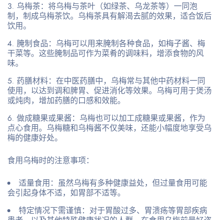
乌梅茶
：将乌梅与茶叶（如绿茶、乌龙茶等）一同泡
制，制成乌梅茶饮。乌梅茶具有解渴去腻的效果，适合饭后
饮用。
腌制食品
：乌梅可以用来腌制各种食品，如梅子酱、梅
干菜等。这些腌制品可作为菜肴的调味料，增添食物的风
味。
药膳材料
：在中医药膳中，乌梅常与其他中药材料一同
使用，以达到调和脾胃、促进消化等效果。乌梅可用于煲汤
或炖肉，增加药膳的口感和效能。
做成糖果或果酱
：乌梅也可以加工成糖果或果酱，作为
点心食用。乌梅糖和乌梅酱不仅美味，还能小幅度地享受乌
梅的健康好处。
食用乌梅时的注意事项：
适量食用
：虽然乌梅有多种健康益处，但过量食用可能
会引起身体不适，如胃部不适等。
特定情况下需谨慎
：对于胃酸过多、胃溃疡等胃部疾病