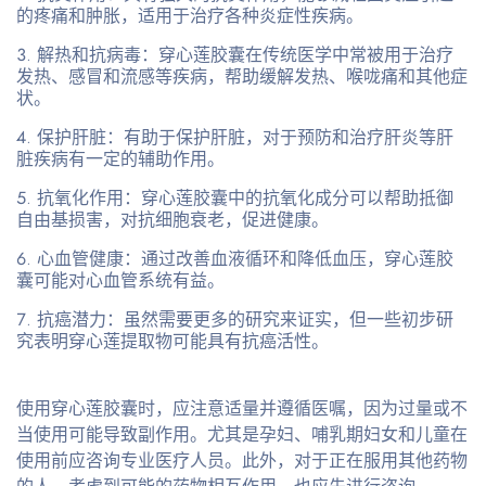
的疼痛和肿胀，适用于治疗各种炎症性疾病。
解热和抗病毒
：穿心莲胶囊在传统医学中常被用于治疗
发热、感冒和流感等疾病，帮助缓解发热、喉咙痛和其他症
状。
保护肝脏
：有助于保护肝脏，对于预防和治疗肝炎等肝
脏疾病有一定的辅助作用。
抗氧化作用
：穿心莲胶囊中的抗氧化成分可以帮助抵御
自由基损害，对抗细胞衰老，促进健康。
心血管健康
：通过改善血液循环和降低血压，穿心莲胶
囊可能对心血管系统有益。
抗癌潜力
：虽然需要更多的研究来证实，但一些初步研
究表明穿心莲提取物可能具有抗癌活性。
使用穿心莲胶囊时，应注意适量并遵循医嘱，因为过量或不
当使用可能导致副作用。尤其是孕妇、哺乳期妇女和儿童在
使用前应咨询专业医疗人员。此外，对于正在服用其他药物