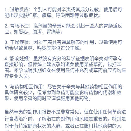
过敏反应
：个别人可能对辛夷或其成分过敏，使用后可
能出现皮肤红疹、瘙痒、呼吸困难等过敏症状。
胃肠不适
：高剂量的辛夷可能会引起一些人的胃肠道反
应，如恶心、腹泻、胃痛等。
干燥症状
：因为辛夷具有通鼻解表的作用，过量使用可
能会导致鼻腔、喉咙等部位过分干燥。
影响妊娠
：虽然没有充分的科学证据表明辛夷对怀孕有
直接影响，但传统上建议孕妇避免使用某些草药，包括辛
夷。怀孕或哺乳期妇女在使用任何补充剂或草药前应咨询医
疗专业人员。
与药物相互作用
：尽管关于辛夷与其他药物相互作用的
具体研究较少，但考虑到草药可能会影响药物的代谢和效
果，使用辛夷的同时应谨慎服用其他药物。
虽然辛夷的副作用报告不是非常常见，但在使用任何草药进
行自我治疗前，了解潜在的副作用和风险是重要的。特别是
对于有特定健康状况的人群，或者正在服用其他药物的人