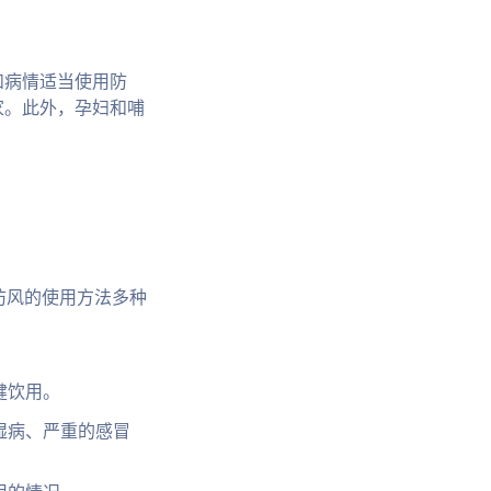
和病情适当使用防
家。此外，孕妇和哺
。防风的使用方法多种
健饮用。
湿病、严重的感冒