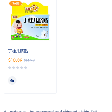
SALE
丁桂儿脐贴
$
10.89
$
14.99
All orders will be processed and shipped within 3~5