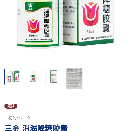
无货
三精药业
,
三金
三金 消渴降糖胶囊