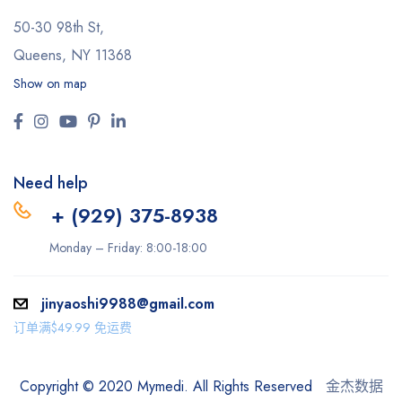
50-30 98th St,
Queens, NY 11368
Show on map
Need help
+ (929) 375-8938
Monday – Friday: 8:00-18:00
jinyaoshi9988@gmail.com
订单满$49.99 免运费
Copyright © 2020 Mymedi. All Rights Reserved
金杰数据