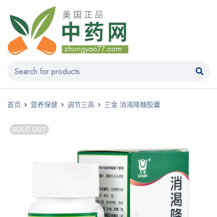
首页
营养保健
调节三高
三金 消渴降糖胶囊
SOLD OUT