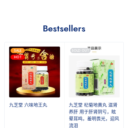
Bestsellers
SALE
SOLD OUT
HOT
九芝堂 六味地王丸
九芝堂 杞菊地黄丸 滋肾
养肝 用于肝肾阴亏，眩
晕耳鸣，羞明畏光，迎风
流泪