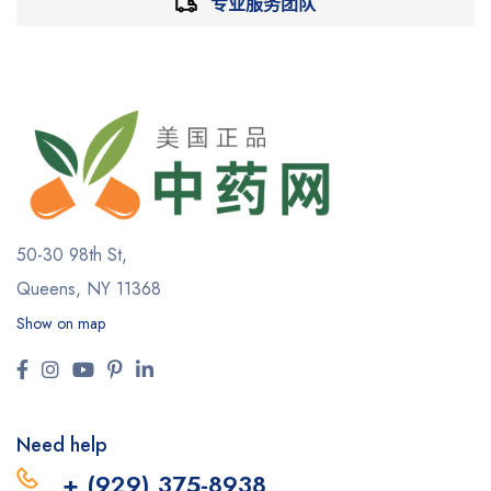
专业服务团队
50-30 98th St,
Queens, NY 11368
Show on map
Need help
+ (929) 375-8938