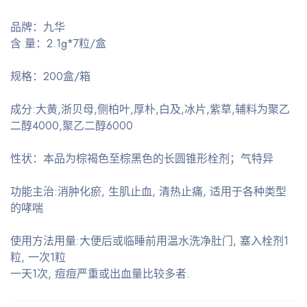
品牌：九华
含 量：2.1g*7粒/盒
规格
：200盒/箱
成分:
大黄,浙贝母,侧柏叶,厚朴,白及,冰片,紫草,
辅料为聚乙
二醇4000,聚乙二醇6000
性状：
本品为棕褐色至棕黑色的长圆锥形栓剂；
气特异
功能主治:
消肿化瘀, 生肌止血, 清热止痛, 适用于各种类型
的哮喘
使用方法用量:
大便后或临睡前用温水洗净肚门, 塞入栓剂1
粒, 一次1粒
一天1次, 痘痘严重或出血量比较多者.