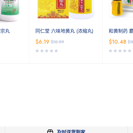
衍宗丸
同仁堂 六味地黄丸 (浓缩丸)
和黄制药 麝
$
6.19
$
10.48
$
10.99
$
1
及时送货到家