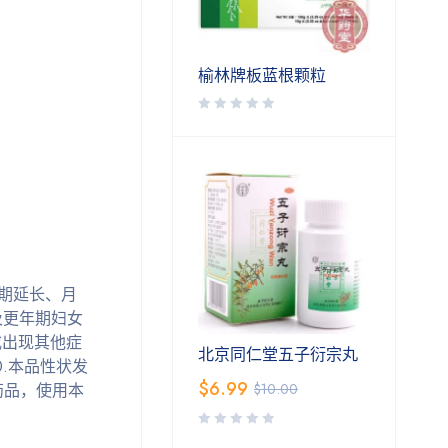
榆林牌板蓝根颗粒
经期延长、月
及更年期妇女
或出现其他症
北京同仁堂五子衍宗丸
.本品性状发
$
6.99
药品，使用本
$
10.00