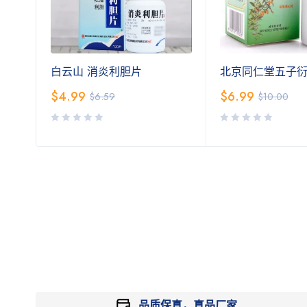
白云山 消炎利胆片
北京同仁堂五子
$
4.99
$
6.99
$
6.59
$
10.00
品质保真，真品厂家