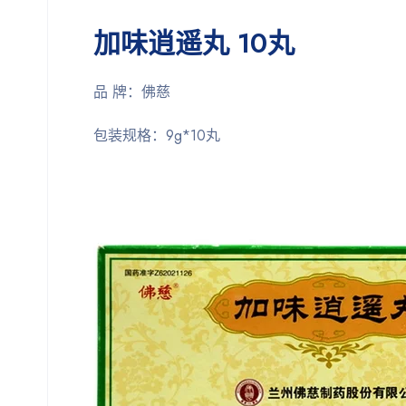
加味逍遥丸 10丸
品 牌：佛慈
包装规格：
9g*10丸 