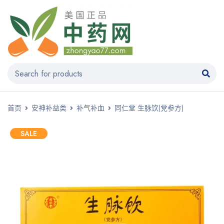
首页
安神补益类
补气补血
同仁堂 生脉饮(党参方)
SALE