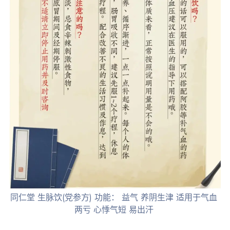
同仁堂 生脉饮(党参方) 功能： 益气 养阴生津 适用于气血
两亏 心悸气短 易出汗