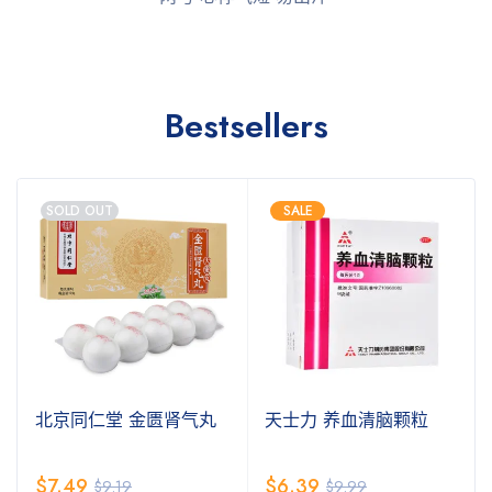
Bestsellers
SOLD OUT
SALE
北京同仁堂 金匮肾气丸
天士力 养血清脑颗粒
$
7.49
$
6.39
$
9.19
$
9.99