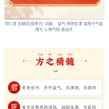
同仁堂 生脉饮(党参方) 功能： 益气 养阴生津 适用于气血
两亏 心悸气短 易出汗