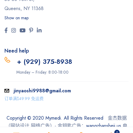
Queens, NY 11368
Show on map
Need help
+ (929) 375-8938
Monday – Friday: 8:00-18:00
jinyaoshi9988@gmail.com
订单满$49.99 免运费
Copyright © 2020 Mymedi. All Rights Reserved
金杰数据
（网站设计 网络广告）- 金钥匙广告：
wangzhansheji.us
电
0