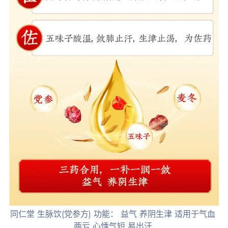
同仁堂 生脉饮(党参方) 功能： 益气 养阴生津 适用于气血
两亏 心悸气短 易出汗