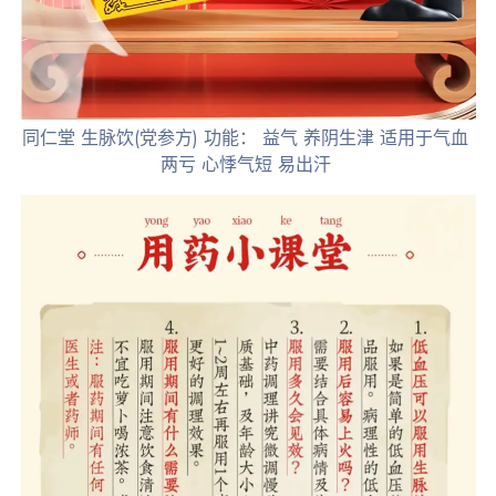
同仁堂 生脉饮(党参方) 功能： 益气 养阴生津 适用于气血
两亏 心悸气短 易出汗