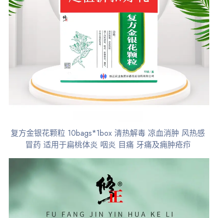
复方金银花颗粒 10bags*1box 清热解毒 凉血消肿 风热感
冒药 适用于扁桃体炎 咽炎 目痛 牙痛及痈肿疮疖