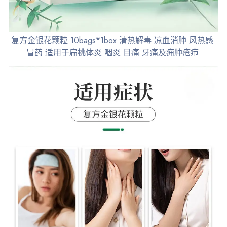
复方金银花颗粒 10bags*1box 清热解毒 凉血消肿 风热感
冒药 适用于扁桃体炎 咽炎 目痛 牙痛及痈肿疮疖