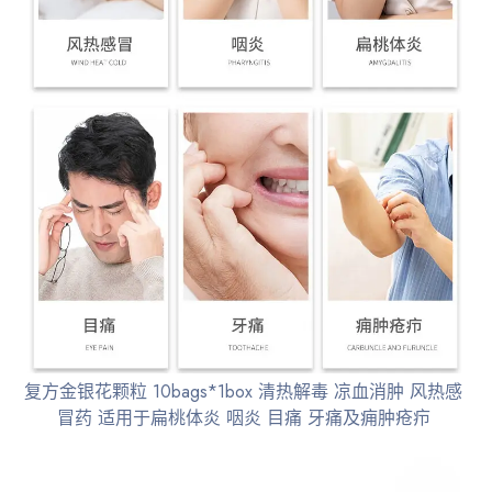
复方金银花颗粒 10bags*1box 清热解毒 凉血消肿 风热感
冒药 适用于扁桃体炎 咽炎 目痛 牙痛及痈肿疮疖