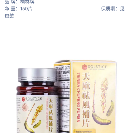
品 牌：榆林牌
净 重：150片 保质期：见
包装