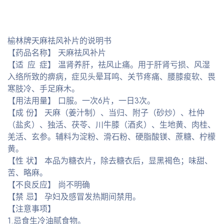
榆林牌天麻祛风补片的说明书
【药品名称】 天麻祛风补片
【适 应 症】 温肾养肝，祛风止痛。用于肝肾亏损、风湿
入络所致的痹病，症见头晕耳鸣、关节疼痛、腰膝痠软、畏
寒肢冷、手足麻木。
【用法用量】 口服。一次6片，一日3次。
【成 份】 天麻（姜汁制）、当归、附子（砂炒）、杜仲
（盐炙）、独活、茯苓、川牛膝（酒炙）、生地黄、肉桂、
羌活、玄参。辅料为淀粉、滑石粉、硬脂酸镁、蔗糖、柠檬
黄。
【性 状】 本品为糖衣片，除去糖衣后，显黑褐色；味甜、
苦、略麻。
【不良反应】 尚不明确
【禁 忌】 孕妇及感冒发热期间禁用。
【注意事项】
1.忌食生冷油腻食物。