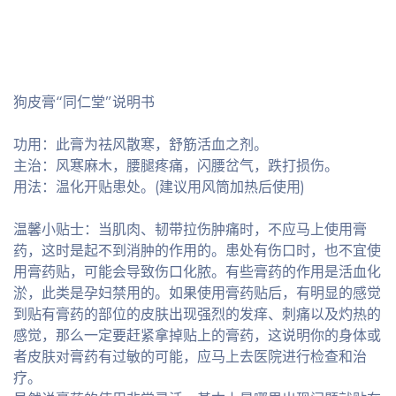
狗皮膏“同仁堂”说明书
功用：此膏为祛风散寒，舒筋活血之剂。
主治：风寒麻木，腰腿疼痛，闪腰岔气，跌打损伤。
用法：温化开贴患处。(建议用风筒加热后使用)
温馨小贴士：当肌肉、韧带拉伤肿痛时，不应马上使用膏
药，这时是起不到消肿的作用的。患处有伤口时，也不宜使
用膏药贴，可能会导致伤口化脓。有些膏药的作用是活血化
淤，此类是孕妇禁用的。如果使用膏药贴后，有明显的感觉
到贴有膏药的部位的皮肤出现强烈的发痒、刺痛以及灼热的
感觉，那么一定要赶紧拿掉贴上的膏药，这说明你的身体或
者皮肤对膏药有过敏的可能，应马上去医院进行检查和治
疗。