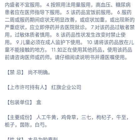
内盛者不宜服用。 4.按照用法用量服用，高血压、糖尿病
患者应在医师指导下服用。 5.该药品宜饭前服用。 6.服药
二周或服药期间症状无明显改善，或症状加重，或出现新的
严重症状，应立即停药并去医院就诊。 7.对该药品过敏者禁
用，过敏体质者慎用。 8.该药品性状发生改变时禁止使
用。 9.儿童必须在成人监护下使用。 10.请将该药品放在儿
童不能接触的地方。 11.如正在使用其他药品，使用该药品
前请咨询医师或药师。请仔细阅读说明书并遵医嘱使用。
【禁 忌】 尚不明确。
【上市许可持有人】 红旗企业公司
【包装单位】 盒
【主要成份】 人工牛黄，鸡骨草，三七，枸杞子，牛至，
栀子，茵陈，白芍。
【性 状】 本品为胶囊剂。