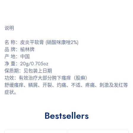
说明
名 称：皮炎平软膏 (硝酸咪康唑2%)
品 牌：榆林牌
产 地：中国
净 重：20g/0.705oz
保质期：见包装上日期
功效：有效治疗大部分胯下瘙痒（股癣）
舒缓瘙痒、鳞屑、开裂、灼痛、不适、疼痛、刺激及发红等
症状。
Bestsellers