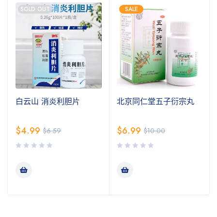
SOLD OUT
SALE
白云山 消炎利胆片
北京同仁堂五子衍宗丸
$
4.99
$
6.99
$
6.59
$
10.00