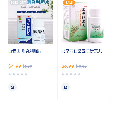
SOLD OUT
SALE
白云山 消炎利胆片
北京同仁堂五子衍宗丸
$
4.99
$
6.99
$
6.59
$
10.00