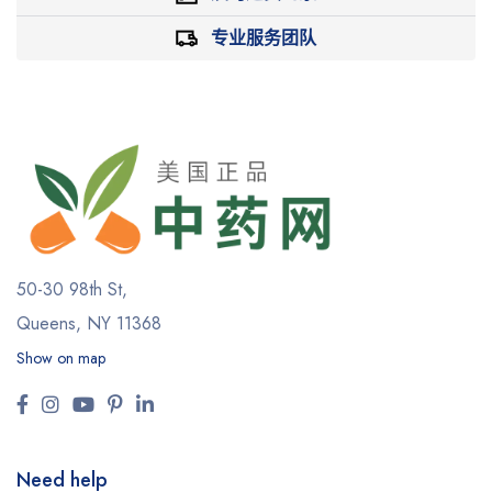
专业服务团队
50-30 98th St,
Queens, NY 11368
Show on map
Need help